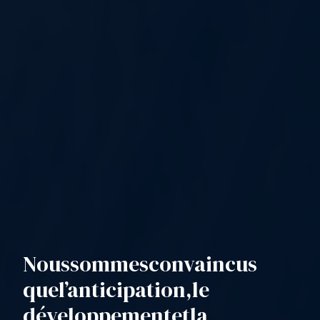
Nous
sommes
convaincus
que
l’anticipation,
le
développement
et
la