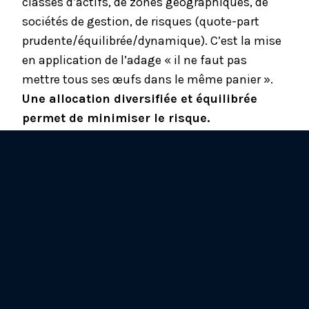
classes d’actifs, de zones géographiques, de
sociétés de gestion, de risques (quote-part
prudente/équilibrée/dynamique). C’est la mise
en application de l’adage « il ne faut pas
mettre tous ses œufs dans le même panier ».
Une allocation diversifiée et équilibrée
permet de minimiser le risque.
Dans le cadre d’une
stratégie de gestion
financière
, il est primordial d’avoir en
tête que la performance des classes
d’actifs dépend de la conjoncture
économique.
Cela se démontre tous les jours sur les places
financières. Et de même qu’aucune classe