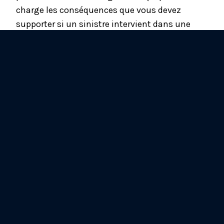
charge les conséquences que vous devez
supporter si un sinistre intervient dans une
autre entreprise.
Assurance responsabilité civile
professionnelle
Cette assurance, qui est obligatoire pour de
nombreuses professions (domaine de la santé,
du droit, de l’immobilier, du bâtiment…), est
souvent incluse dans l’assurance multirisque
professionnelle. Elle prend en charge les
indemnisations dues pour les dommages
corporels, matériels ou immatériels que votre
entreprise pourrait causer à des tiers.