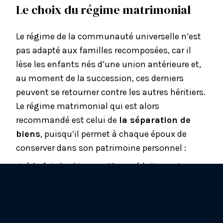
Le choix du régime matrimonial
Le régime de la communauté universelle n’est
pas adapté aux familles recomposées, car il
lèse les enfants nés d’une union antérieure et,
au moment de la succession, ces derniers
peuvent se retourner contre les autres héritiers.
Le
régime matrimonial
qui est alors
recommandé est celui de
la séparation de
biens
, puisqu’il permet à chaque époux de
conserver dans son patrimoine personnel :
à la fois les biens qu’il possédait avant son
mariage et ceux qu’il a reçus par
donation
ou
succession
;
mais aussi les biens acquis à titre personnel
durant son union.