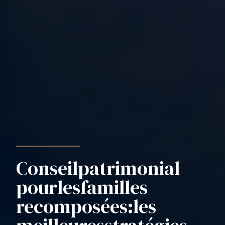
Conseil
patrimonial
pour
les
familles
recomposées
:
les