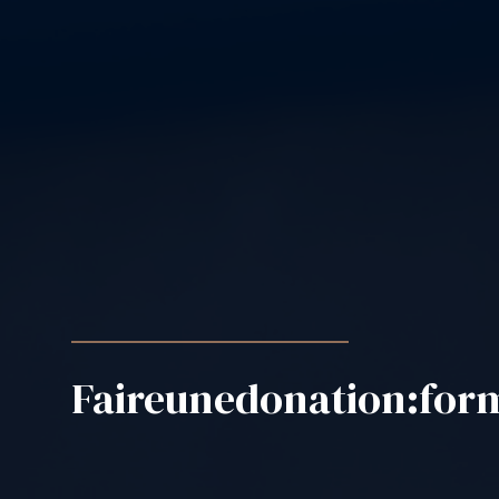
Faire
une
donation
:
for