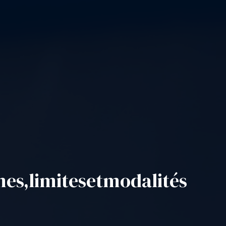
mes,
limites
et
modalités