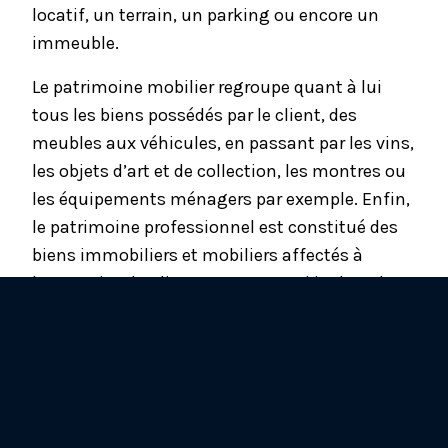
locatif, un terrain, un parking ou encore un
immeuble.
Le patrimoine mobilier regroupe quant à lui
tous les biens possédés par le client, des
meubles aux véhicules, en passant par les vins,
les objets d’art et de collection, les montres ou
les équipements ménagers par exemple. Enfin,
le patrimoine professionnel est constitué des
biens immobiliers et mobiliers affectés à
l’entreprise du client, et peut aussi inclure des
parts dans une société ou la possession d’un
fonds de commerce.
Les droits d’auteur, les droits d’usufruit et les
inventions brevetées font également partie du
patrimoine d’une personne. Une fois que le