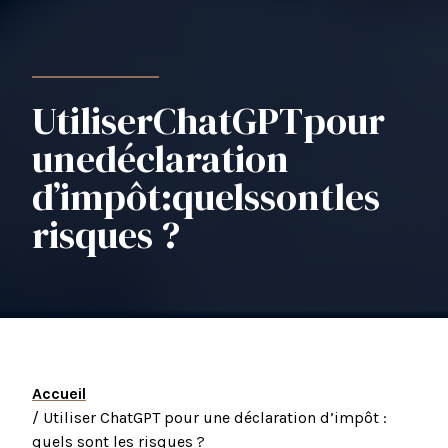
Utiliser
ChatGPT
pour
une
déclaration
d’impôt
:
quels
sont
les
risques ?
Accueil
/ Utiliser ChatGPT pour une déclaration d’impôt :
quels sont les risques ?