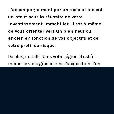
L’accompagnement par un spécialiste est
un atout pour la réussite de votre
investissement immobilier. Il est à même
de vous orienter vers un bien neuf ou
ancien en fonction de vos objectifs et de
votre profil de risque
.
De plus, installé dans votre région, il est à
même de vous guider dans l’acquisition d’un
bien d’exception
(hôtel particulier, vignoble…).
Pour ce faire, il est entouré par un spécialiste de
la finance, un fiscaliste, un notaire…, un
ensemble de professionnels dont les
compétences sont indispensables pour mener
à bien votre projet.