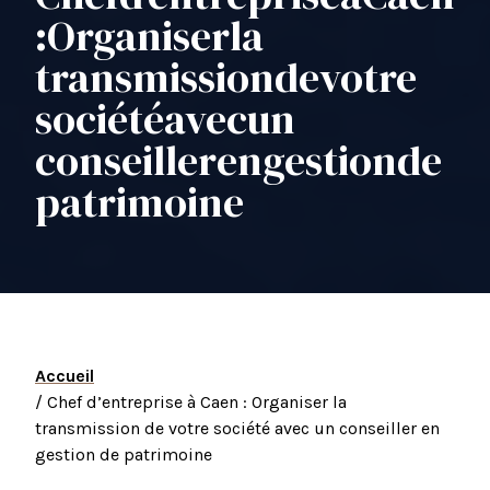
:
Organiser
la
transmission
de
votre
société
avec
un
conseiller
en
gestion
de
patrimoine
Accueil
/ Chef d’entreprise à Caen : Organiser la
transmission de votre société avec un conseiller en
gestion de patrimoine