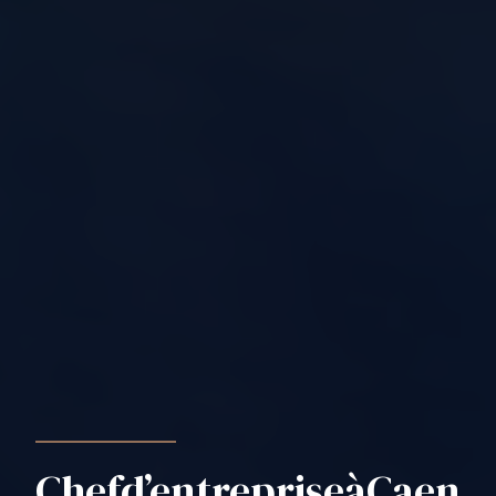
Chef
d’entreprise
à
Caen