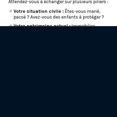
Attendez-vous à échanger sur plusieurs piliers :
Votre situation civile :
Êtes-vous marié,
pacsé ? Avez-vous des enfants à protéger ?
Votre patrimoine actuel :
Immobilier,
épargne bancaire,
assurance-vie
, dettes
éventuelles.
Vos revenus et charges :
Pour évaluer votre
capacité d'épargne mensuelle.
L'objectif ici n'est pas de juger, mais d'établir
une photographie précise de votre santé
financière à l'instant T. Chez Vitalépargne,
nous considérons que chaque patrimoine est
unique et mérite une analyse minutieuse.
3. Définissez vos objectifs :