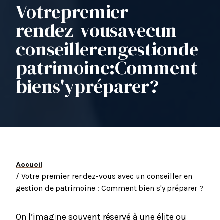
Votre
premier
rendez-vous
avec
un
conseiller
en
gestion
de
patrimoine
:
Comment
bien
s'y
préparer
?
Accueil
/ Votre premier rendez-vous avec un conseiller en
gestion de patrimoine : Comment bien s'y préparer ?
On l’imagine souvent réservé à une élite ou