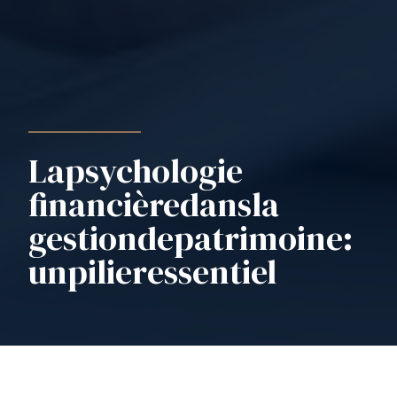
La
psychologie
financière
dans
la
gestion
de
patrimoine
:
un
pilier
essentiel