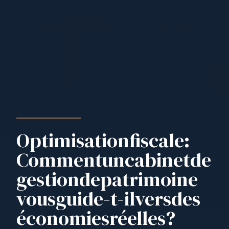
Optimisation
fiscale
:
Comment
un
cabinet
de
gestion
de
patrimoine
vous
guide-t-il
vers
des
économies
réelles
?