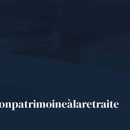
on
patrimoine
à
la
retraite