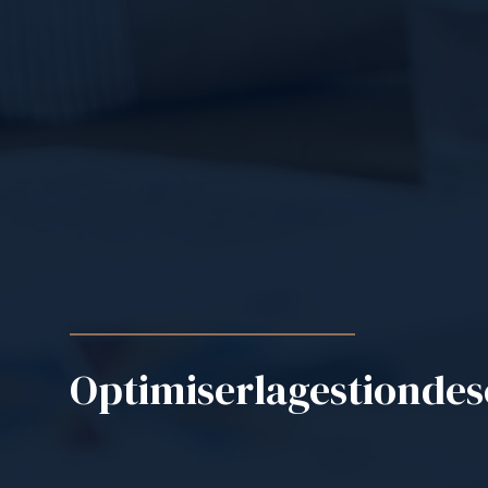
Optimiser
la
gestion
de
s