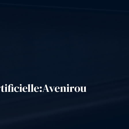
tificielle
:
Avenir
ou