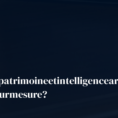
patrimoine
et
intelligence
ar
ur
mesure
?