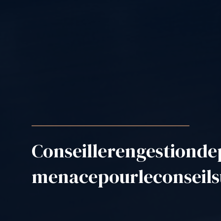
Conseiller
en
gestion
de
menace
pour
le
conseil
s