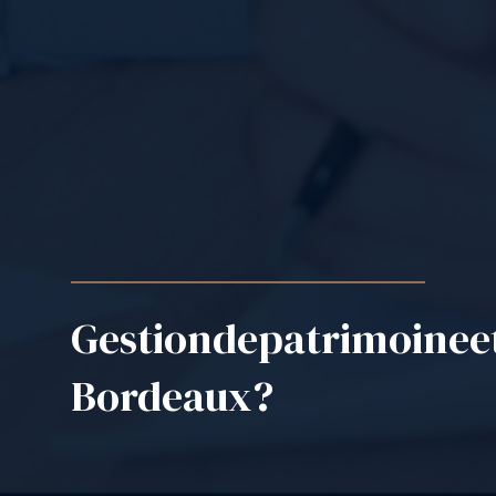
Gestion
de
patrimoine
e
Bordeaux
?