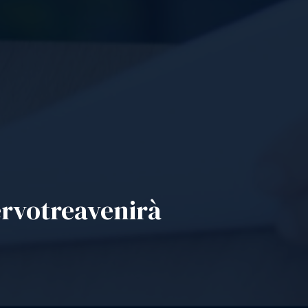
er
votre
avenir
à