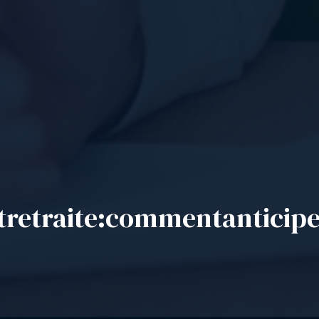
t
retraite
:
comment
anticip