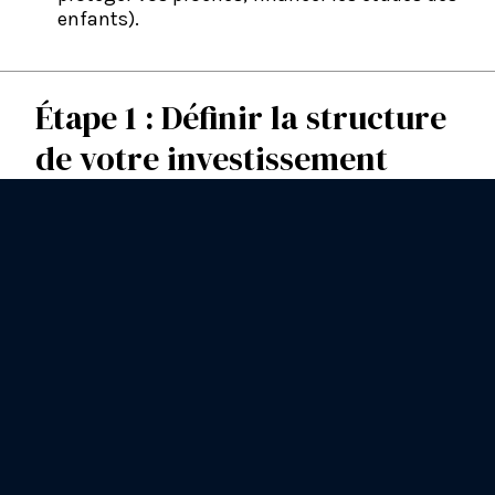
enfants).
Étape 1 : Définir la structure
de votre investissement
Avant d'investir le moindre euro, votre
conseiller s'assurera que vos fondamentaux
sont solides.
On ne place pas 50 000 € de la
même manière si l'on a déjà une épargne
de précaution ou si cette somme
représente l'intégralité de ses économies
.
L'aide du CGP est ici essentielle pour ventiler
votre capital.
Une règle d'or consiste
souvent à conserver 3 à 6 mois de revenus