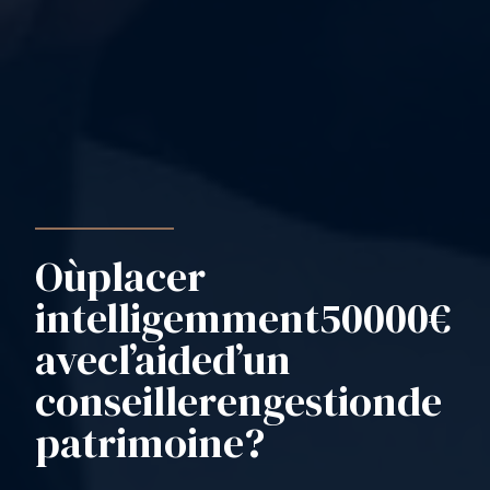
Où
placer
intelligemment
50
000
€
avec
l’aide
d’un
conseiller
en
gestion
de
patrimoine
?