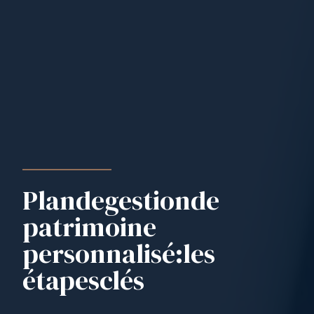
Plan
de
gestion
de
patrimoine
personnalisé
:
les
étapes
clés