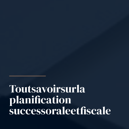
Tout
savoir
sur
la
planification
successorale
et
fiscale