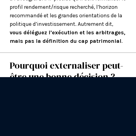
profil rendement/risque recherché, l’horizon
recommandé et les grandes orientations de la
politique d’investissement. Autrement dit,
vous déléguez l’exécution et les arbitrages,
mais pas la définition du cap patrimonial
.
Pourquoi externaliser peut-
être une bonne décision ?
Le premier avantage est simple :
la discipline
.
Un investisseur particulier est souvent tenté
d’acheter après une hausse, de vendre après
une baisse, ou de modifier sa stratégie au
mauvais moment.
Le professionnel, lui,