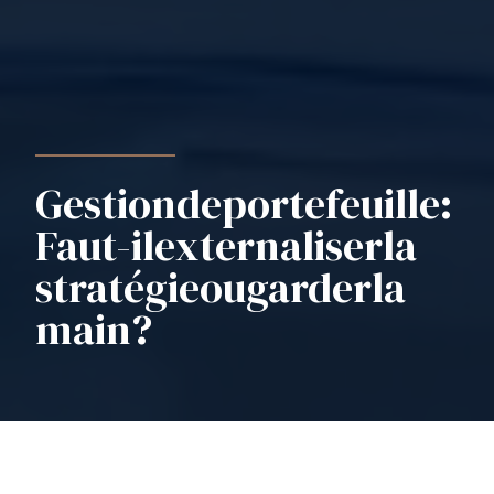
Gestion
de
portefeuille
:
Faut-il
externaliser
la
stratégie
ou
garder
la
main
?