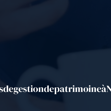
s
de
gestion
de
patrimoine
à